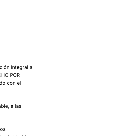
ión Integral a
OCHO POR
do con el
le, a las
los