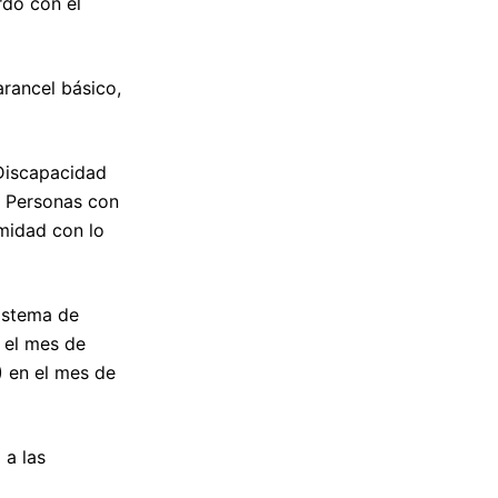
rdo con el
rancel básico,
Discapacidad
s Personas con
midad con lo
istema de
 el mes de
en el mes de
 a las