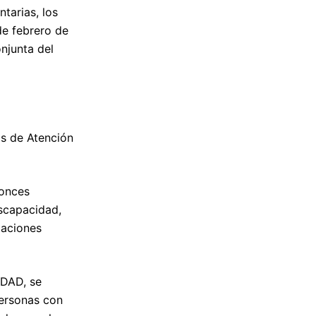
arias, los
de febrero de
njunta del
as de Atención
tonces
scapacidad,
taciones
DAD, se
Personas con