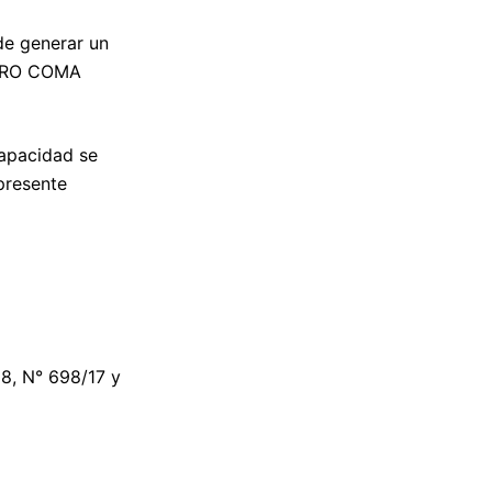
de generar un
 CERO COMA
capacidad se
presente
98, N° 698/17 y